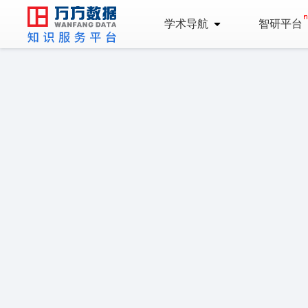
学术导航
智研平台