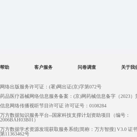
帮助
客户服务
问卷调查
关于我
网络出版服务许可证：(署)网出证(京)字第072号
药品医疗器械网络信息服务备案：(京)网药械信息备字（2023）第 0
信息网络传播视听节目许可证 许可证号：0108284
万方数据知识服务平台--国家科技支撑计划资助项目（编号：
2006BAH03B01）
万方数据学术资源发现获取服务系统[简称：万方智搜] V3.0 证
第11363462号