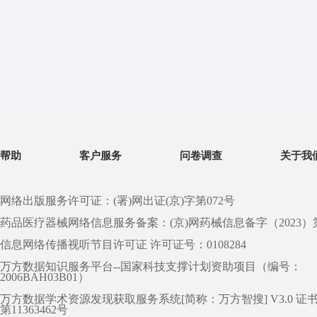
帮助
客户服务
问卷调查
关于我
网络出版服务许可证：(署)网出证(京)字第072号
药品医疗器械网络信息服务备案：(京)网药械信息备字（2023）第 0
信息网络传播视听节目许可证 许可证号：0108284
万方数据知识服务平台--国家科技支撑计划资助项目（编号：
2006BAH03B01）
万方数据学术资源发现获取服务系统[简称：万方智搜] V3.0 证
第11363462号