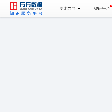
学术导航
智研平台