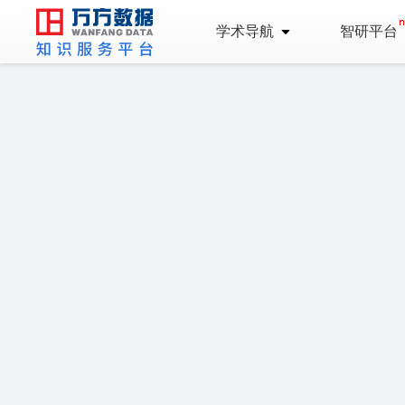
学术导航
智研平台