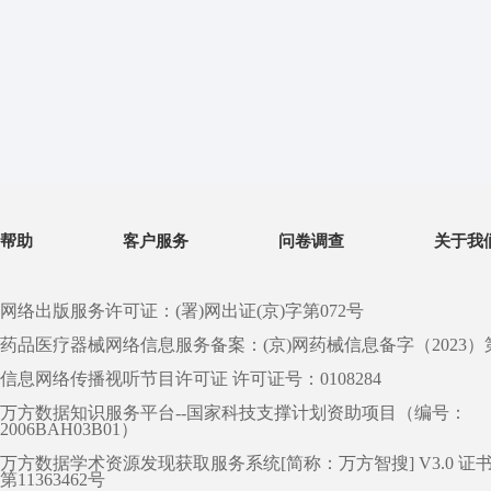
帮助
客户服务
问卷调查
关于我
网络出版服务许可证：(署)网出证(京)字第072号
药品医疗器械网络信息服务备案：(京)网药械信息备字（2023）第 0
信息网络传播视听节目许可证 许可证号：0108284
万方数据知识服务平台--国家科技支撑计划资助项目（编号：
2006BAH03B01）
万方数据学术资源发现获取服务系统[简称：万方智搜] V3.0 证
第11363462号