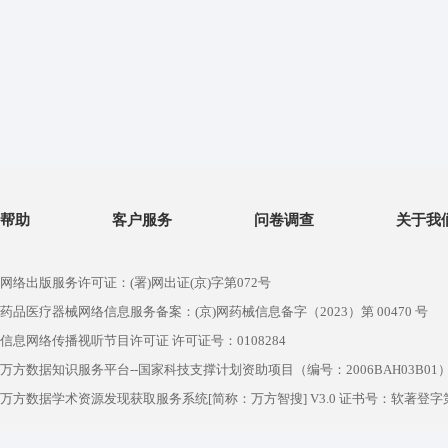
帮助
客户服务
问卷调查
关于我
网络出版服务许可证：(署)网出证(京)字第072号
药品医疗器械网络信息服务备案：(京)网药械信息备字（2023）第 00470 号
信息网络传播视听节目许可证 许可证号：0108284
万方数据知识服务平台--国家科技支撑计划资助项目（编号：2006BAH03B01
万方数据学术资源发现获取服务系统[简称：万方智搜] V3.0 证书号：软著登字第1