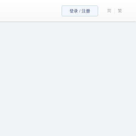
简
繁
登录 / 注册