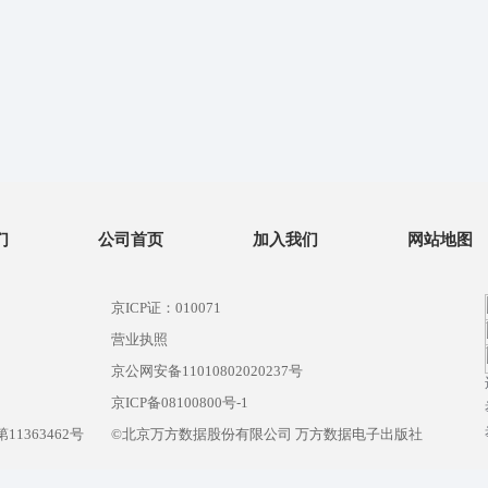
们
公司首页
加入我们
网站地图
京ICP证：010071
营业执照
京公网安备11010802020237号
）
京ICP备08100800号-1
1363462号
©北京万方数据股份有限公司 万方数据电子出版社