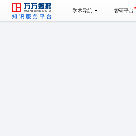
学术导航
智研平台