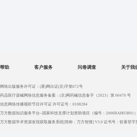
帮助
客户服务
问卷调查
关于我
网络出版服务许可证：(署)网出证(京)字第072号
药品医疗器械网络信息服务备案：(京)网药械信息备字（2023）第 00470 号
信息网络传播视听节目许可证 许可证号：0108284
万方数据知识服务平台--国家科技支撑计划资助项目（编号：2006BAH03B01
万方数据学术资源发现获取服务系统[简称：万方智搜] V3.0 证书号：软著登字第1