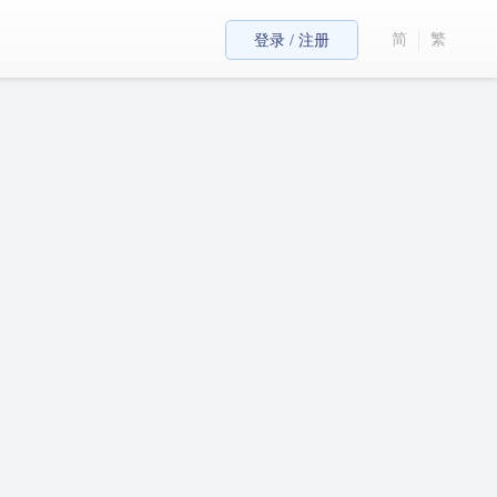
简
繁
登录 / 注册