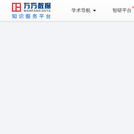
学术导航
智研平台