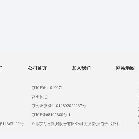
们
公司首页
加入我们
网站地图
京ICP证：010071
营业执照
京公网安备11010802020237号
）
京ICP备08100800号-1
1363462号
©北京万方数据股份有限公司 万方数据电子出版社