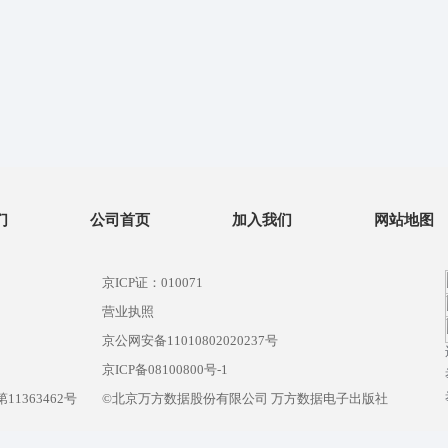
们
公司首页
加入我们
网站地图
京ICP证：010071
营业执照
京公网安备11010802020237号
）
京ICP备08100800号-1
1363462号
©北京万方数据股份有限公司 万方数据电子出版社