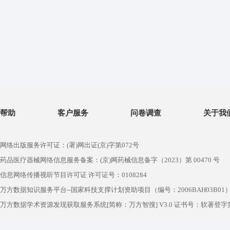
帮助
客户服务
问卷调查
关于我
网络出版服务许可证：(署)网出证(京)字第072号
药品医疗器械网络信息服务备案：(京)网药械信息备字（2023）第 00470 号
信息网络传播视听节目许可证 许可证号：0108284
万方数据知识服务平台--国家科技支撑计划资助项目（编号：2006BAH03B01
万方数据学术资源发现获取服务系统[简称：万方智搜] V3.0 证书号：软著登字第1