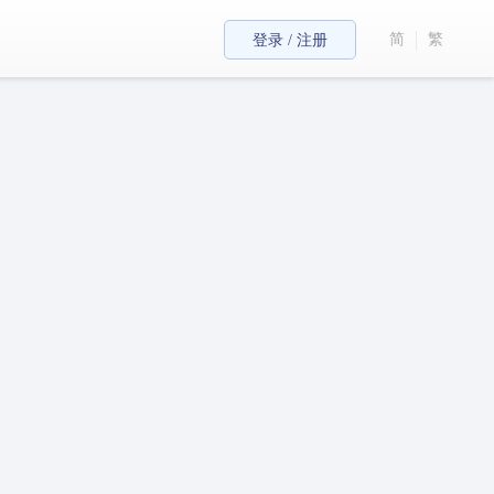
简
繁
登录 / 注册