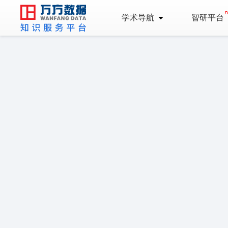
学术导航
智研平台