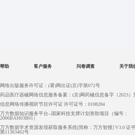
帮助
客户服务
问卷调查
关于我
网络出版服务许可证：(署)网出证(京)字第072号
药品医疗器械网络信息服务备案：(京)网药械信息备字（2023）第 0
信息网络传播视听节目许可证 许可证号：0108284
万方数据知识服务平台--国家科技支撑计划资助项目（编号：
2006BAH03B01）
万方数据学术资源发现获取服务系统[简称：万方智搜] V3.0 证
第11363462号