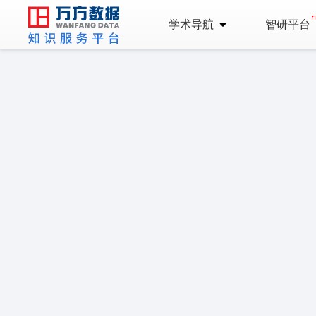
学术导航
智研平台