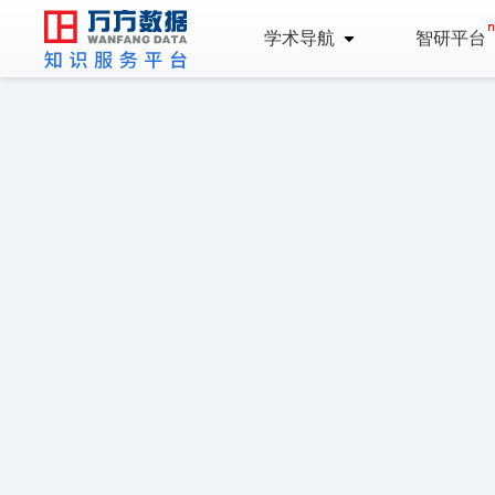
学术导航
智研平台