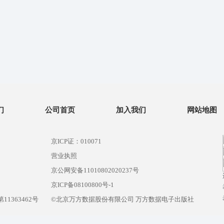
们
公司首页
加入我们
网站地图
京ICP证：010071
营业执照
京公网安备11010802020237号
）
京ICP备08100800号-1
1363462号
©北京万方数据股份有限公司 万方数据电子出版社