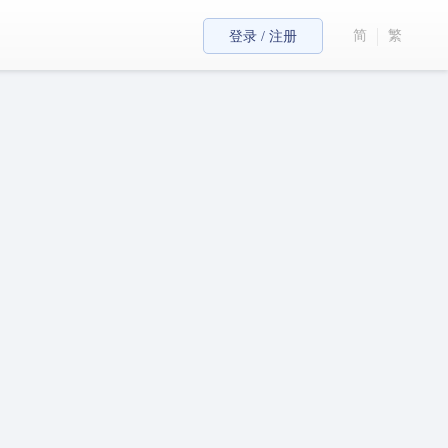
简
繁
登录 / 注册