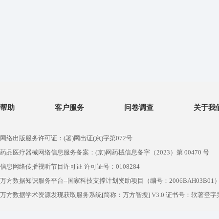
帮助
客户服务
问卷调查
关于我
网络出版服务许可证：(署)网出证(京)字第072号
药品医疗器械网络信息服务备案：(京)网药械信息备字（2023）第 00470 号
信息网络传播视听节目许可证 许可证号：0108284
万方数据知识服务平台--国家科技支撑计划资助项目（编号：2006BAH03B01
万方数据学术资源发现获取服务系统[简称：万方智搜] V3.0 证书号：软著登字第1