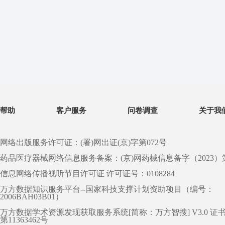
帮助
客户服务
问卷调查
关于我
网络出版服务许可证：(署)网出证(京)字第072号
药品医疗器械网络信息服务备案：(京)网药械信息备字（2023）第 0
信息网络传播视听节目许可证 许可证号：0108284
万方数据知识服务平台--国家科技支撑计划资助项目（编号：
2006BAH03B01）
万方数据学术资源发现获取服务系统[简称：万方智搜] V3.0 证
第11363462号