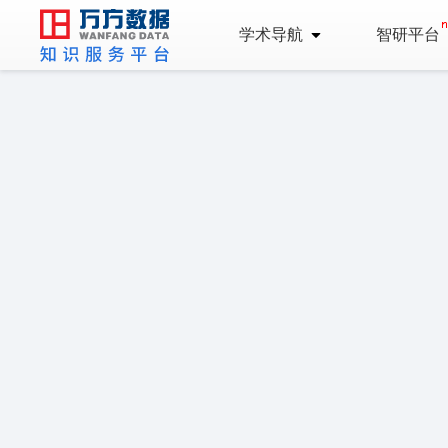
学术导航
智研平台