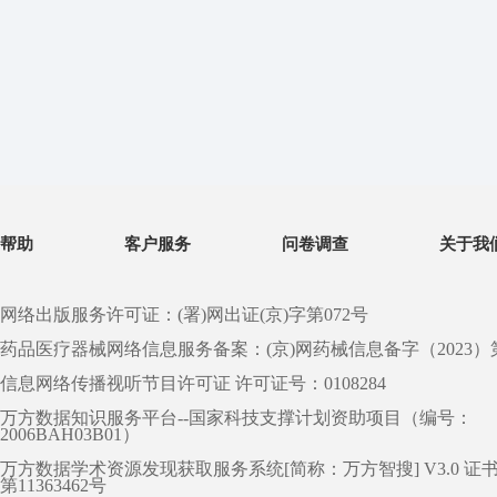
帮助
客户服务
问卷调查
关于我
网络出版服务许可证：(署)网出证(京)字第072号
药品医疗器械网络信息服务备案：(京)网药械信息备字（2023）第 0
信息网络传播视听节目许可证 许可证号：0108284
万方数据知识服务平台--国家科技支撑计划资助项目（编号：
2006BAH03B01）
万方数据学术资源发现获取服务系统[简称：万方智搜] V3.0 证
第11363462号