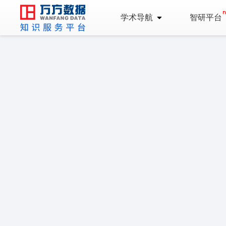
学术导航
智研平台