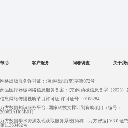
帮助
客户服务
问卷调查
关于我
网络出版服务许可证：(署)网出证(京)字第072号
药品医疗器械网络信息服务备案：(京)网药械信息备字（2023）第 0
信息网络传播视听节目许可证 许可证号：0108284
万方数据知识服务平台--国家科技支撑计划资助项目（编号：
2006BAH03B01）
万方数据学术资源发现获取服务系统[简称：万方智搜] V3.0 证
第11363462号