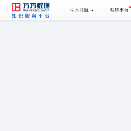
学术导航
智研平台