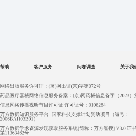
帮助
客户服务
问卷调查
关于我
网络出版服务许可证：(署)网出证(京)字第072号
药品医疗器械网络信息服务备案：(京)网药械信息备字（2023）第 0
信息网络传播视听节目许可证 许可证号：0108284
万方数据知识服务平台--国家科技支撑计划资助项目（编号：
2006BAH03B01）
万方数据学术资源发现获取服务系统[简称：万方智搜] V3.0 证
第11363462号