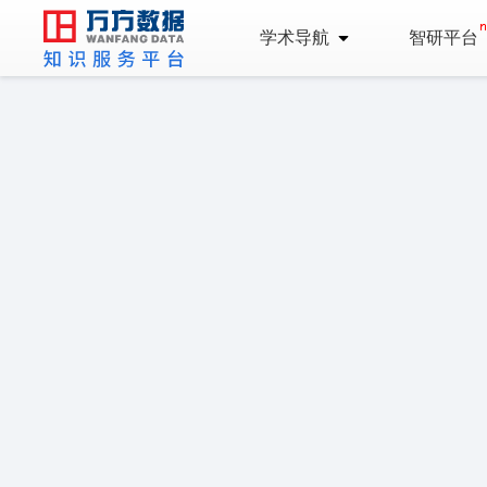
学术导航
智研平台