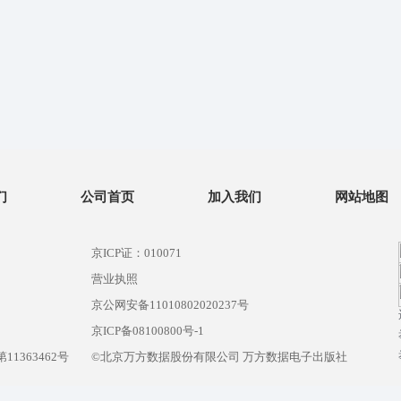
们
公司首页
加入我们
网站地图
京ICP证：010071
营业执照
京公网安备11010802020237号
）
京ICP备08100800号-1
1363462号
©北京万方数据股份有限公司 万方数据电子出版社