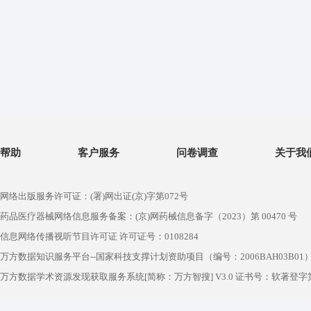
帮助
客户服务
问卷调查
关于我
网络出版服务许可证：(署)网出证(京)字第072号
药品医疗器械网络信息服务备案：(京)网药械信息备字（2023）第 00470 号
信息网络传播视听节目许可证 许可证号：0108284
万方数据知识服务平台--国家科技支撑计划资助项目（编号：2006BAH03B01
万方数据学术资源发现获取服务系统[简称：万方智搜] V3.0 证书号：软著登字第1