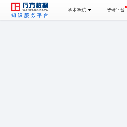
学术导航
智研平台