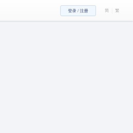
简
繁
登录 / 注册