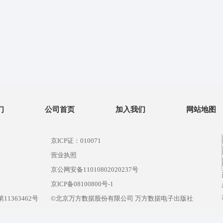
们
公司首页
加入我们
网站地图
京ICP证：010071
营业执照
京公网安备11010802020237号
）
京ICP备08100800号-1
1363462号
©北京万方数据股份有限公司 万方数据电子出版社