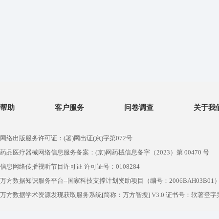
帮助
客户服务
问卷调查
关于我
网络出版服务许可证：(署)网出证(京)字第072号
药品医疗器械网络信息服务备案：(京)网药械信息备字（2023）第 00470 号
信息网络传播视听节目许可证 许可证号：0108284
万方数据知识服务平台--国家科技支撑计划资助项目（编号：2006BAH03B01
万方数据学术资源发现获取服务系统[简称：万方智搜] V3.0 证书号：软著登字第1