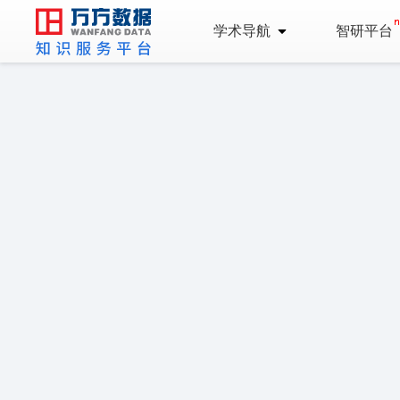
学术导航
智研平台