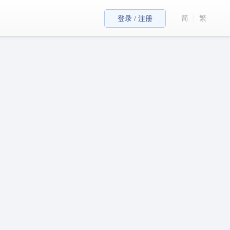
简
繁
登录 / 注册