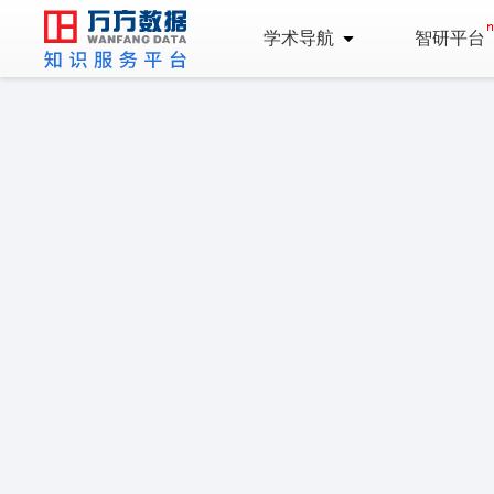
学术导航
智研平台