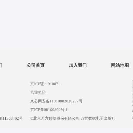
们
公司首页
加入我们
网站地图
京ICP证：010071
营业执照
京公网安备11010802020237号
）
京ICP备08100800号-1
1363462号
©北京万方数据股份有限公司 万方数据电子出版社