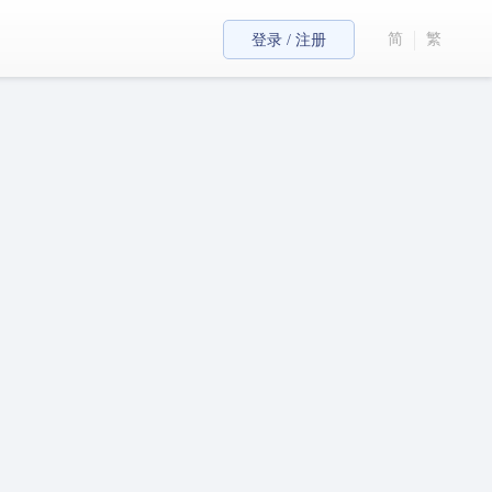
简
繁
登录 / 注册