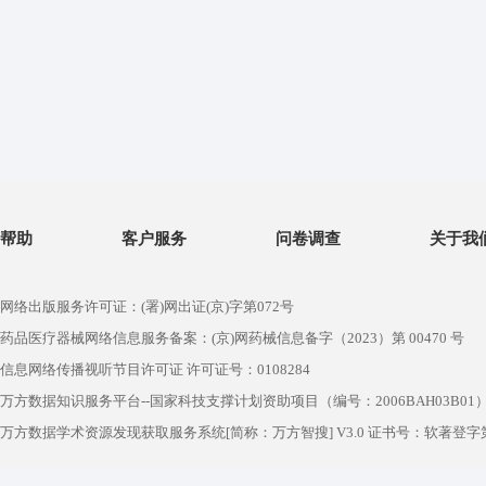
帮助
客户服务
问卷调查
关于我
网络出版服务许可证：(署)网出证(京)字第072号
药品医疗器械网络信息服务备案：(京)网药械信息备字（2023）第 00470 号
信息网络传播视听节目许可证 许可证号：0108284
万方数据知识服务平台--国家科技支撑计划资助项目（编号：2006BAH03B01
万方数据学术资源发现获取服务系统[简称：万方智搜] V3.0 证书号：软著登字第1