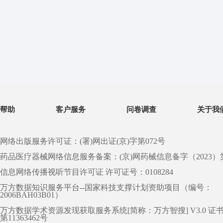
帮助
客户服务
问卷调查
关于我
网络出版服务许可证：(署)网出证(京)字第072号
药品医疗器械网络信息服务备案：(京)网药械信息备字（2023）第 0
信息网络传播视听节目许可证 许可证号：0108284
万方数据知识服务平台--国家科技支撑计划资助项目（编号：
2006BAH03B01）
万方数据学术资源发现获取服务系统[简称：万方智搜] V3.0 证
第11363462号