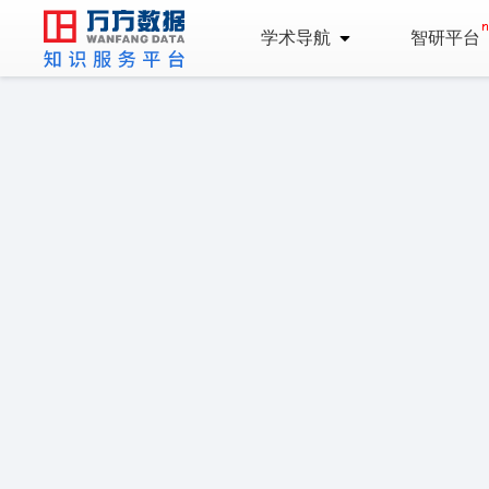
学术导航
智研平台