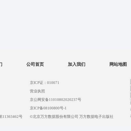
们
公司首页
加入我们
网站地图
京ICP证：010071
营业执照
京公网安备11010802020237号
）
京ICP备08100800号-1
1363462号
©北京万方数据股份有限公司 万方数据电子出版社