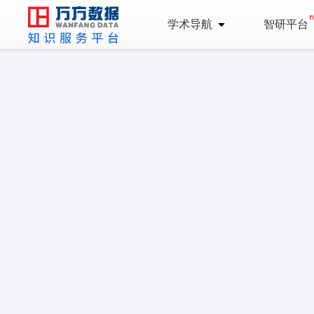
学术导航
智研平台