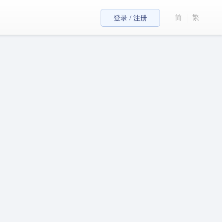
简
繁
登录 / 注册