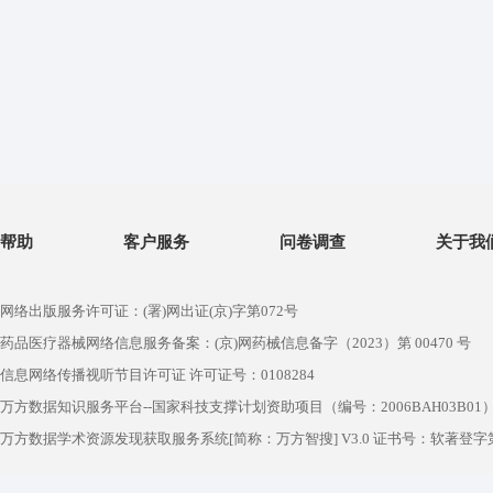
帮助
客户服务
问卷调查
关于我
网络出版服务许可证：(署)网出证(京)字第072号
药品医疗器械网络信息服务备案：(京)网药械信息备字（2023）第 00470 号
信息网络传播视听节目许可证 许可证号：0108284
万方数据知识服务平台--国家科技支撑计划资助项目（编号：2006BAH03B01
万方数据学术资源发现获取服务系统[简称：万方智搜] V3.0 证书号：软著登字第1