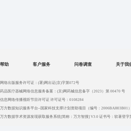
帮助
客户服务
问卷调查
关于我
网络出版服务许可证：(署)网出证(京)字第072号
药品医疗器械网络信息服务备案：(京)网药械信息备字（2023）第 00470 号
信息网络传播视听节目许可证 许可证号：0108284
万方数据知识服务平台--国家科技支撑计划资助项目（编号：2006BAH03B01
万方数据学术资源发现获取服务系统[简称：万方智搜] V3.0 证书号：软著登字第1