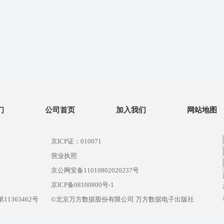
们
公司首页
加入我们
网站地图
京ICP证：010071
营业执照
京公网安备11010802020237号
）
京ICP备08100800号-1
1363462号
©北京万方数据股份有限公司 万方数据电子出版社