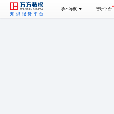
学术导航
智研平台