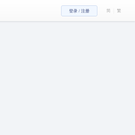
简
繁
登录 / 注册