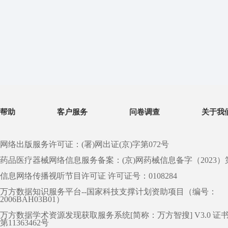
帮助
客户服务
问卷调查
关于我
网络出版服务许可证：(署)网出证(京)字第072号
药品医疗器械网络信息服务备案：(京)网药械信息备字（2023）第 0
信息网络传播视听节目许可证 许可证号：0108284
万方数据知识服务平台--国家科技支撑计划资助项目（编号：
2006BAH03B01）
万方数据学术资源发现获取服务系统[简称：万方智搜] V3.0 证
第11363462号