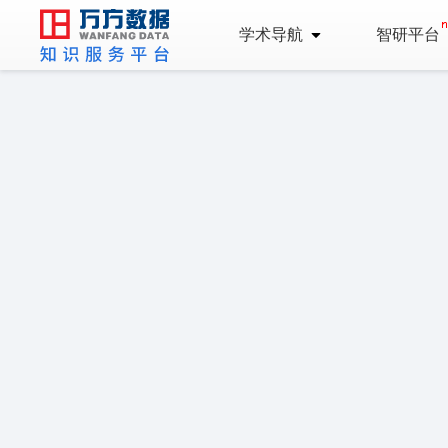
学术导航
智研平台