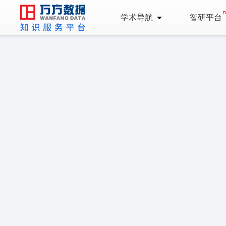
学术导航
智研平台