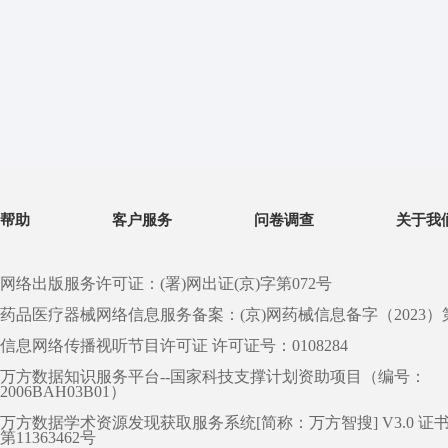
帮助
客户服务
问卷调查
关于我
网络出版服务许可证：(署)网出证(京)字第072号
药品医疗器械网络信息服务备案：(京)网药械信息备字（2023）第 0
信息网络传播视听节目许可证 许可证号：0108284
万方数据知识服务平台--国家科技支撑计划资助项目（编号：
2006BAH03B01）
万方数据学术资源发现获取服务系统[简称：万方智搜] V3.0 证
第11363462号