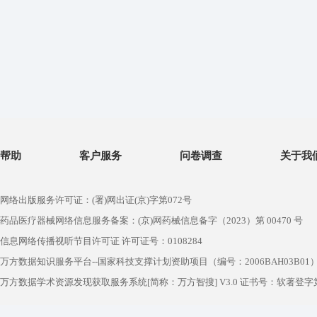
帮助
客户服务
问卷调查
关于我
网络出版服务许可证：(署)网出证(京)字第072号
药品医疗器械网络信息服务备案：(京)网药械信息备字（2023）第 00470 号
信息网络传播视听节目许可证 许可证号：0108284
万方数据知识服务平台--国家科技支撑计划资助项目（编号：2006BAH03B01
万方数据学术资源发现获取服务系统[简称：万方智搜] V3.0 证书号：软著登字第1