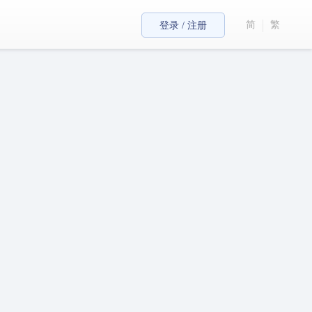
简
繁
登录 / 注册