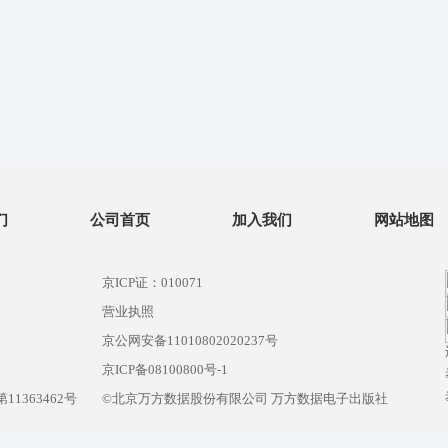
们
公司首页
加入我们
网站地图
京ICP证：010071
营业执照
京公网安备11010802020237号
）
京ICP备08100800号-1
1363462号
©北京万方数据股份有限公司 万方数据电子出版社