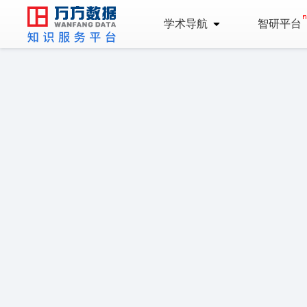
学术导航
智研平台