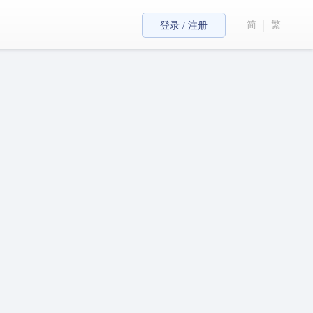
简
繁
登录 / 注册