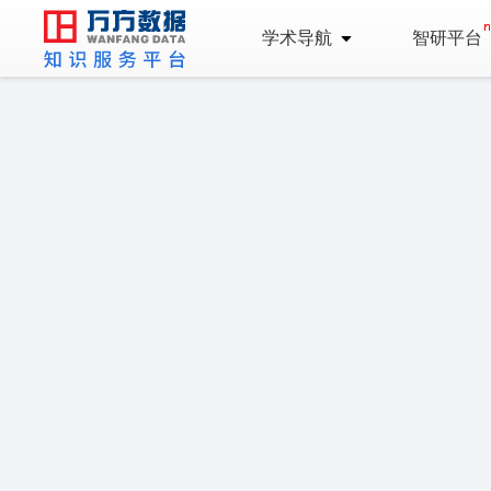
学术导航
智研平台