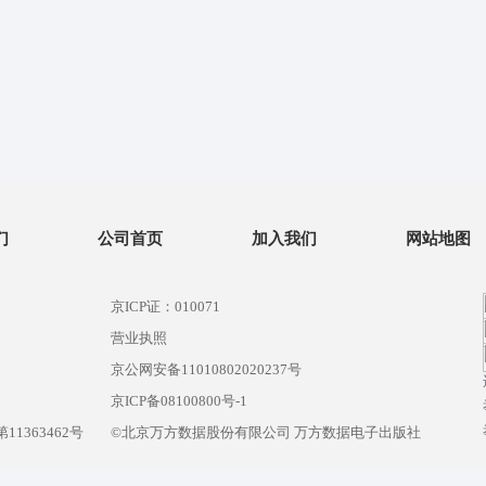
们
公司首页
加入我们
网站地图
京ICP证：010071
营业执照
京公网安备11010802020237号
）
京ICP备08100800号-1
1363462号
©北京万方数据股份有限公司 万方数据电子出版社