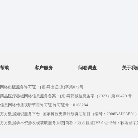
帮助
客户服务
问卷调查
关于我
网络出版服务许可证：(署)网出证(京)字第072号
药品医疗器械网络信息服务备案：(京)网药械信息备字（2023）第 00470 号
信息网络传播视听节目许可证 许可证号：0108284
万方数据知识服务平台--国家科技支撑计划资助项目（编号：2006BAH03B01
万方数据学术资源发现获取服务系统[简称：万方智搜] V3.0 证书号：软著登字第1