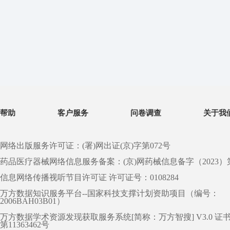
帮助
客户服务
问卷调查
关于我
网络出版服务许可证：(署)网出证(京)字第072号
药品医疗器械网络信息服务备案：(京)网药械信息备字（2023）第 0
信息网络传播视听节目许可证 许可证号：0108284
万方数据知识服务平台--国家科技支撑计划资助项目（编号：
2006BAH03B01）
万方数据学术资源发现获取服务系统[简称：万方智搜] V3.0 证
第11363462号