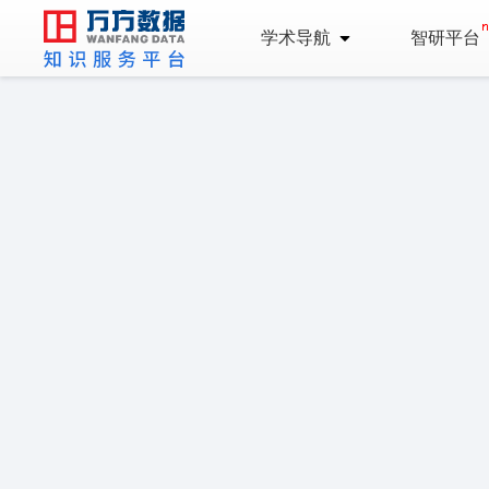
学术导航
智研平台