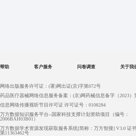
帮助
客户服务
问卷调查
关于我
网络出版服务许可证：(署)网出证(京)字第072号
药品医疗器械网络信息服务备案：(京)网药械信息备字（2023）第 0
信息网络传播视听节目许可证 许可证号：0108284
万方数据知识服务平台--国家科技支撑计划资助项目（编号：
2006BAH03B01）
万方数据学术资源发现获取服务系统[简称：万方智搜] V3.0 证
第11363462号