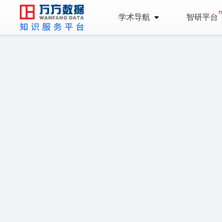
学术导航
智研平台