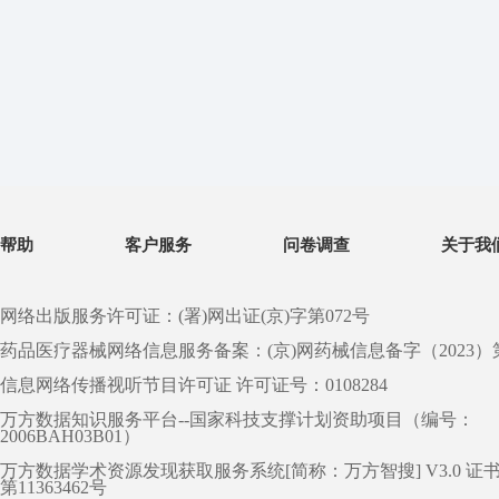
帮助
客户服务
问卷调查
关于我
网络出版服务许可证：(署)网出证(京)字第072号
药品医疗器械网络信息服务备案：(京)网药械信息备字（2023）第 0
信息网络传播视听节目许可证 许可证号：0108284
万方数据知识服务平台--国家科技支撑计划资助项目（编号：
2006BAH03B01）
万方数据学术资源发现获取服务系统[简称：万方智搜] V3.0 证
第11363462号