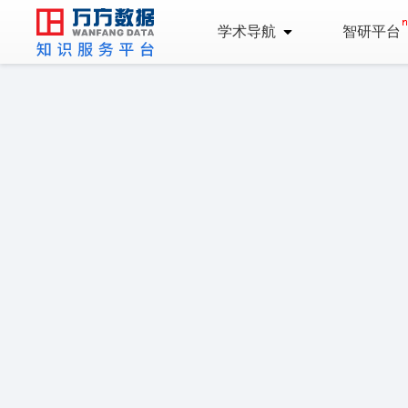
学术导航
智研平台