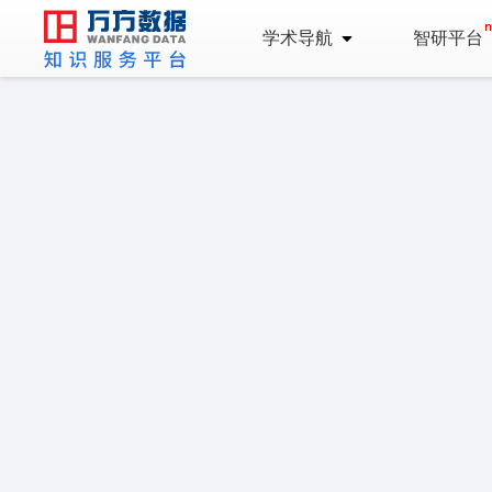
学术导航
智研平台