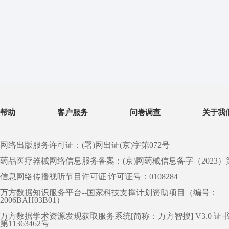
帮助
客户服务
问卷调查
关于我
网络出版服务许可证：(署)网出证(京)字第072号
药品医疗器械网络信息服务备案：(京)网药械信息备字（2023）第 0
信息网络传播视听节目许可证 许可证号：0108284
万方数据知识服务平台--国家科技支撑计划资助项目（编号：
2006BAH03B01）
万方数据学术资源发现获取服务系统[简称：万方智搜] V3.0 证
第11363462号