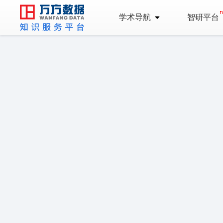
学术导航
智研平台