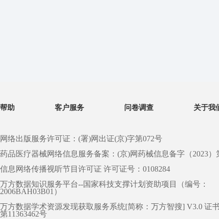
帮助
客户服务
问卷调查
关于我
网络出版服务许可证：(署)网出证(京)字第072号
药品医疗器械网络信息服务备案：(京)网药械信息备字（2023）第 0
信息网络传播视听节目许可证 许可证号：0108284
万方数据知识服务平台--国家科技支撑计划资助项目（编号：
2006BAH03B01）
万方数据学术资源发现获取服务系统[简称：万方智搜] V3.0 证
第11363462号