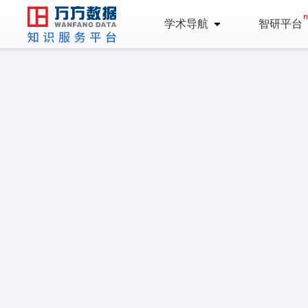
学术导航
智研平台