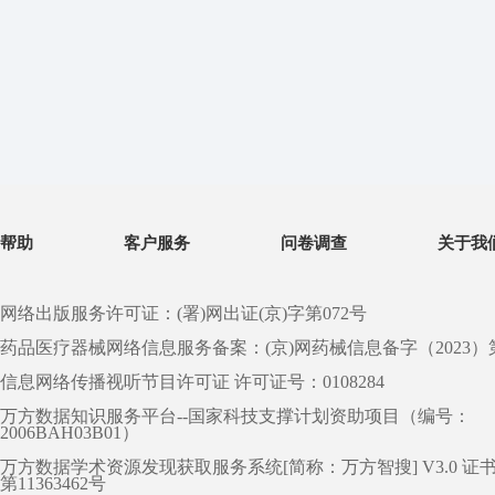
帮助
客户服务
问卷调查
关于我
网络出版服务许可证：(署)网出证(京)字第072号
药品医疗器械网络信息服务备案：(京)网药械信息备字（2023）第 0
信息网络传播视听节目许可证 许可证号：0108284
万方数据知识服务平台--国家科技支撑计划资助项目（编号：
2006BAH03B01）
万方数据学术资源发现获取服务系统[简称：万方智搜] V3.0 证
第11363462号