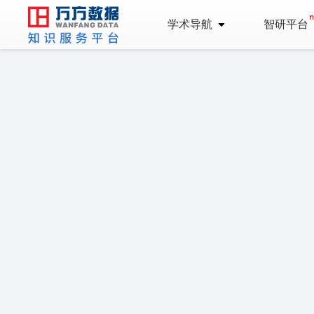
学术导航
智研平台