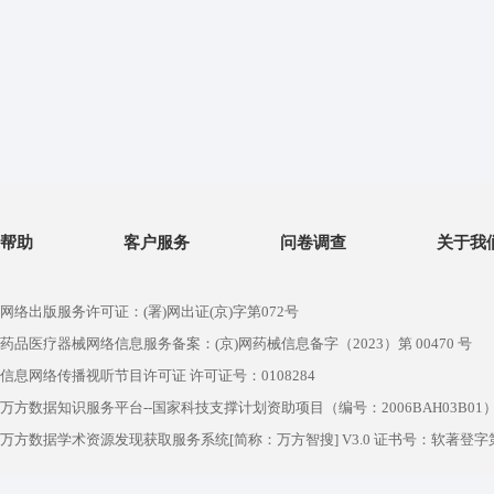
帮助
客户服务
问卷调查
关于我
网络出版服务许可证：(署)网出证(京)字第072号
药品医疗器械网络信息服务备案：(京)网药械信息备字（2023）第 00470 号
信息网络传播视听节目许可证 许可证号：0108284
万方数据知识服务平台--国家科技支撑计划资助项目（编号：2006BAH03B01
万方数据学术资源发现获取服务系统[简称：万方智搜] V3.0 证书号：软著登字第1