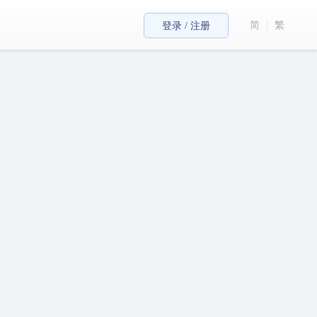
简
繁
登录 / 注册