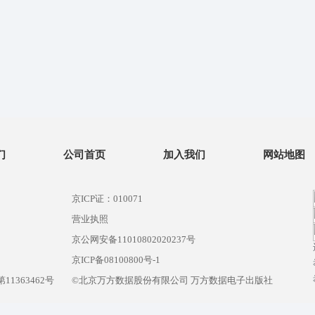
们
公司首页
加入我们
网站地图
京ICP证：010071
营业执照
京公网安备11010802020237号
）
京ICP备08100800号-1
1363462号
©北京万方数据股份有限公司 万方数据电子出版社