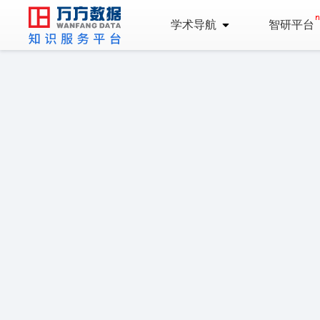
学术导航
智研平台