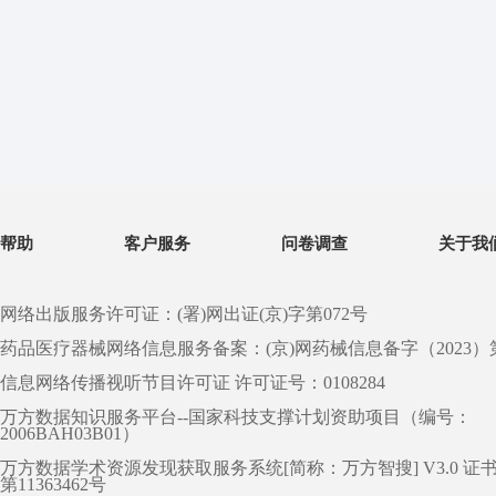
帮助
客户服务
问卷调查
关于我
网络出版服务许可证：(署)网出证(京)字第072号
药品医疗器械网络信息服务备案：(京)网药械信息备字（2023）第 0
信息网络传播视听节目许可证 许可证号：0108284
万方数据知识服务平台--国家科技支撑计划资助项目（编号：
2006BAH03B01）
万方数据学术资源发现获取服务系统[简称：万方智搜] V3.0 证
第11363462号