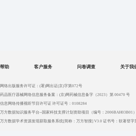
帮助
客户服务
问卷调查
关于我
网络出版服务许可证：(署)网出证(京)字第072号
药品医疗器械网络信息服务备案：(京)网药械信息备字（2023）第 00470 号
信息网络传播视听节目许可证 许可证号：0108284
万方数据知识服务平台--国家科技支撑计划资助项目（编号：2006BAH03B01
万方数据学术资源发现获取服务系统[简称：万方智搜] V3.0 证书号：软著登字第1