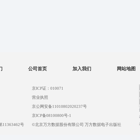
们
公司首页
加入我们
网站地图
京ICP证：010071
营业执照
京公网安备11010802020237号
）
京ICP备08100800号-1
1363462号
©北京万方数据股份有限公司 万方数据电子出版社