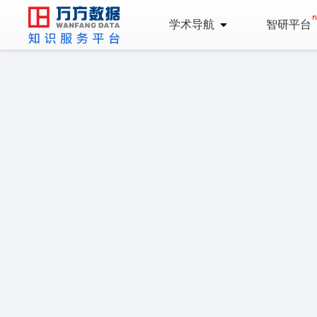
学术导航
智研平台