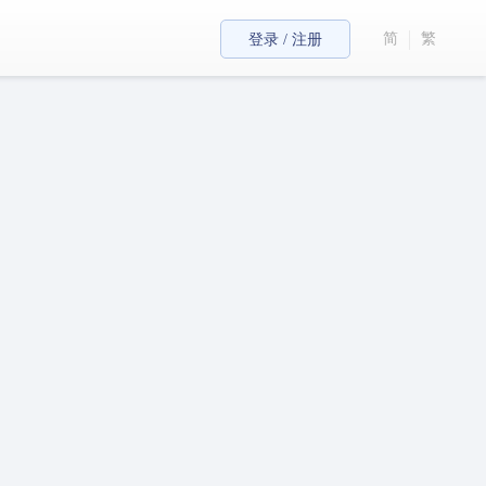
简
繁
登录 / 注册