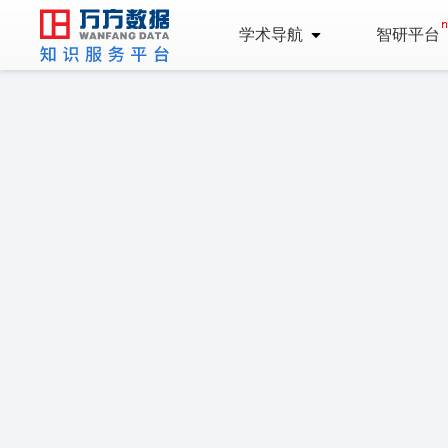
学术导航
智研平台