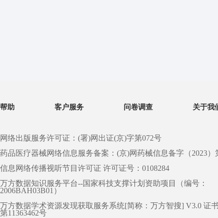
帮助
客户服务
问卷调查
关于我
网络出版服务许可证：(署)网出证(京)字第072号
药品医疗器械网络信息服务备案：(京)网药械信息备字（2023）第 0
信息网络传播视听节目许可证 许可证号：0108284
万方数据知识服务平台--国家科技支撑计划资助项目（编号：
2006BAH03B01）
万方数据学术资源发现获取服务系统[简称：万方智搜] V3.0 证
第11363462号