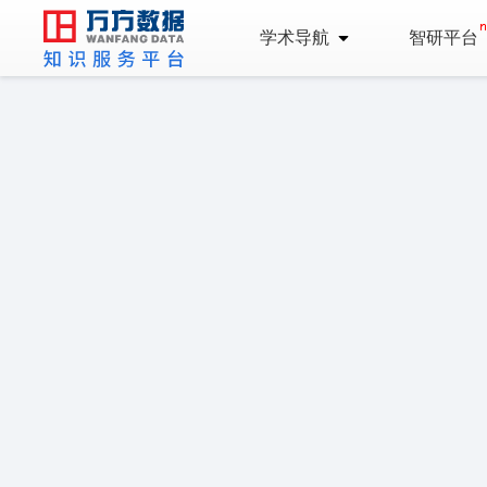
学术导航
智研平台