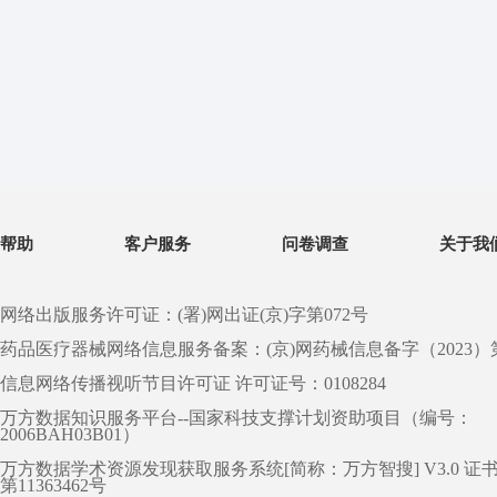
帮助
客户服务
问卷调查
关于我
网络出版服务许可证：(署)网出证(京)字第072号
药品医疗器械网络信息服务备案：(京)网药械信息备字（2023）第 0
信息网络传播视听节目许可证 许可证号：0108284
万方数据知识服务平台--国家科技支撑计划资助项目（编号：
2006BAH03B01）
万方数据学术资源发现获取服务系统[简称：万方智搜] V3.0 证
第11363462号