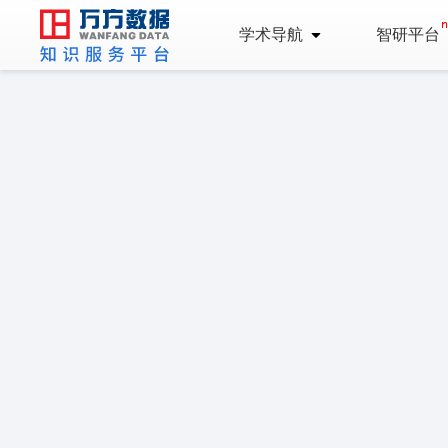
学术导航
智研平台