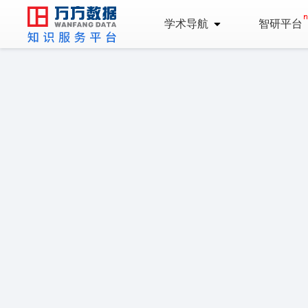
学术导航
智研平台