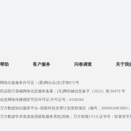
帮助
客户服务
问卷调查
关于我
网络出版服务许可证：(署)网出证(京)字第072号
药品医疗器械网络信息服务备案：(京)网药械信息备字（2023）第 00470 号
信息网络传播视听节目许可证 许可证号：0108284
万方数据知识服务平台--国家科技支撑计划资助项目（编号：2006BAH03B01
万方数据学术资源发现获取服务系统[简称：万方智搜] V3.0 证书号：软著登字第1