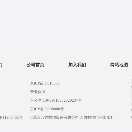
们
公司首页
加入我们
网站地图
京ICP证：010071
营业执照
京公网安备11010802020237号
）
京ICP备08100800号-1
1363462号
©北京万方数据股份有限公司 万方数据电子出版社