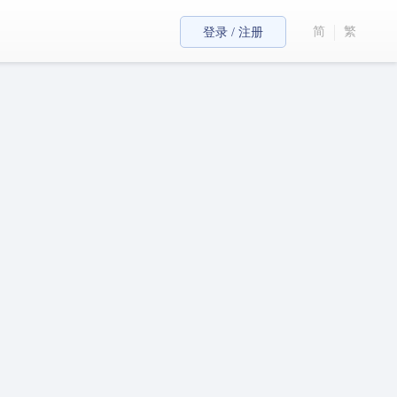
简
繁
登录 / 注册