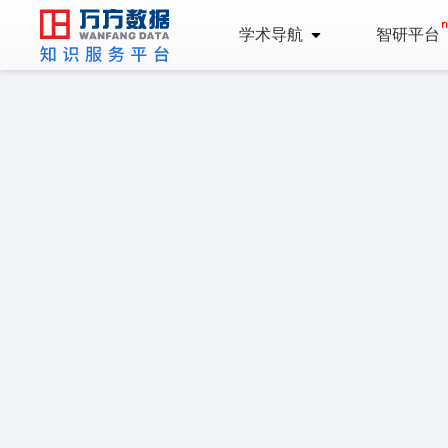
学术导航
智研平台