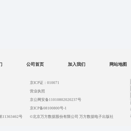
们
公司首页
加入我们
网站地图
京ICP证：010071
营业执照
京公网安备11010802020237号
）
京ICP备08100800号-1
1363462号
©北京万方数据股份有限公司 万方数据电子出版社