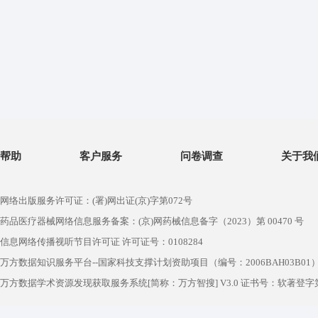
帮助
客户服务
问卷调查
关于我
网络出版服务许可证：(署)网出证(京)字第072号
药品医疗器械网络信息服务备案：(京)网药械信息备字（2023）第 00470 号
信息网络传播视听节目许可证 许可证号：0108284
万方数据知识服务平台--国家科技支撑计划资助项目（编号：2006BAH03B01
万方数据学术资源发现获取服务系统[简称：万方智搜] V3.0 证书号：软著登字第1