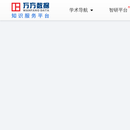
学术导航
智研平台