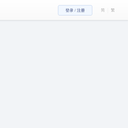
简
繁
登录 / 注册