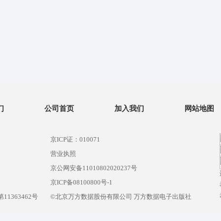
们
公司首页
加入我们
网站地图
京ICP证：010071
营业执照
京公网安备11010802020237号
）
京ICP备08100800号-1
1363462号
©北京万方数据股份有限公司 万方数据电子出版社