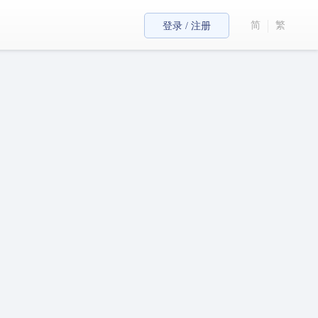
简
繁
登录 / 注册