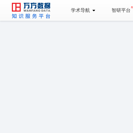
学术导航
智研平台