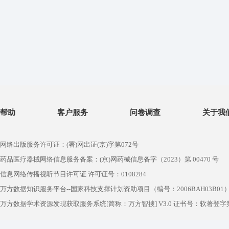
帮助
客户服务
问卷调查
关于我
网络出版服务许可证：(署)网出证(京)字第072号
药品医疗器械网络信息服务备案：(京)网药械信息备字（2023）第 00470 号
信息网络传播视听节目许可证 许可证号：0108284
万方数据知识服务平台--国家科技支撑计划资助项目（编号：2006BAH03B01
万方数据学术资源发现获取服务系统[简称：万方智搜] V3.0 证书号：软著登字第1