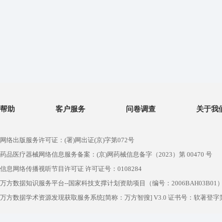
帮助
客户服务
问卷调查
关于我
网络出版服务许可证：(署)网出证(京)字第072号
药品医疗器械网络信息服务备案：(京)网药械信息备字（2023）第 00470 号
信息网络传播视听节目许可证 许可证号：0108284
万方数据知识服务平台--国家科技支撑计划资助项目（编号：2006BAH03B01
万方数据学术资源发现获取服务系统[简称：万方智搜] V3.0 证书号：软著登字第1