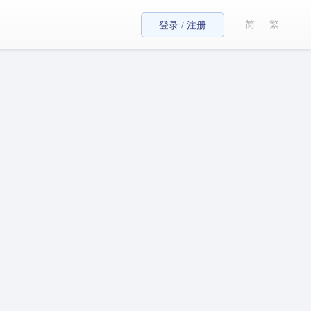
简
繁
登录 / 注册