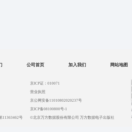
们
公司首页
加入我们
网站地图
京ICP证：010071
营业执照
京公网安备11010802020237号
）
京ICP备08100800号-1
1363462号
©北京万方数据股份有限公司 万方数据电子出版社