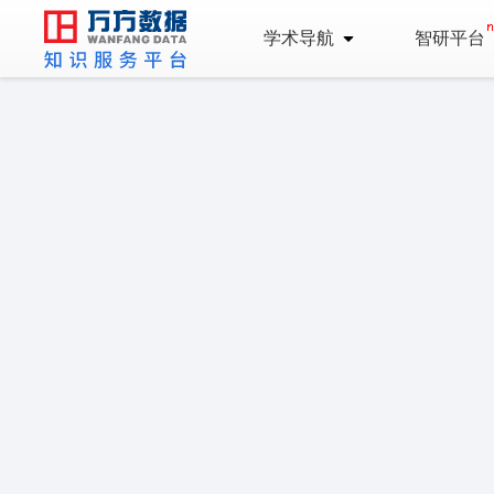
学术导航
智研平台