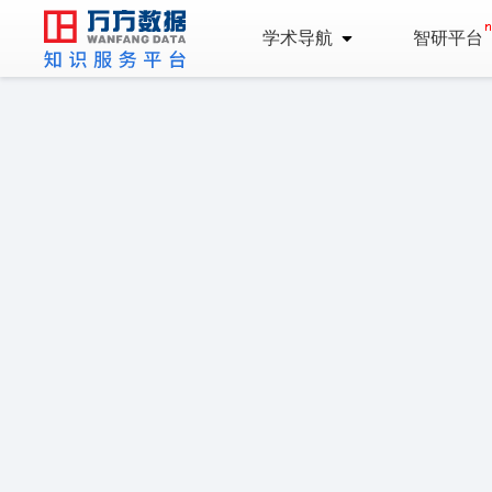
学术导航
智研平台