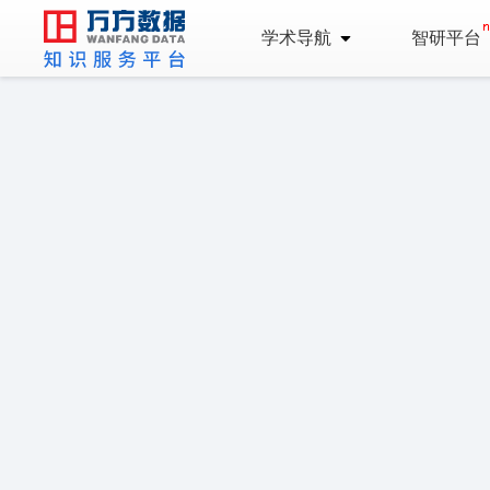
学术导航
智研平台