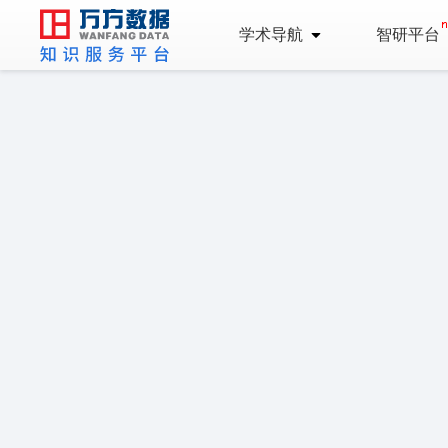
学术导航
智研平台