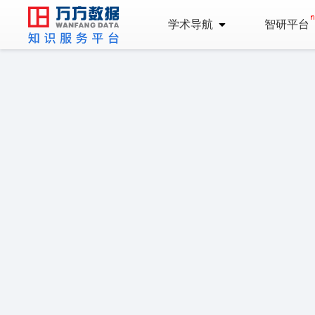
学术导航
智研平台