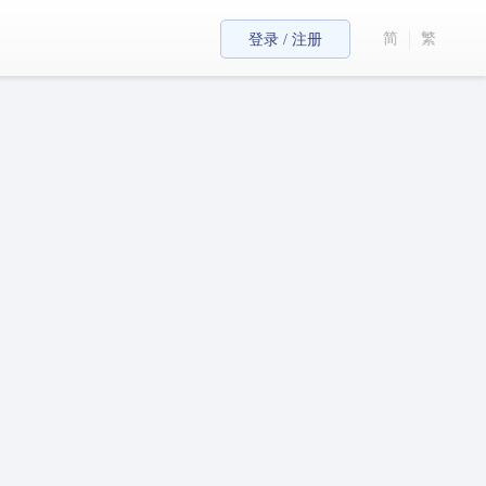
简
繁
登录 / 注册