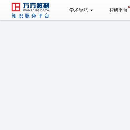
学术导航
智研平台