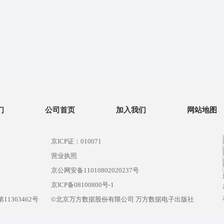
们
公司首页
加入我们
网站地图
京ICP证：010071
营业执照
京公网安备11010802020237号
）
京ICP备08100800号-1
1363462号
©北京万方数据股份有限公司 万方数据电子出版社