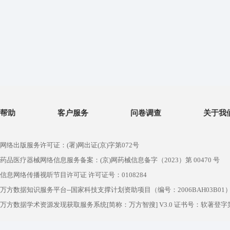
帮助
客户服务
问卷调查
关于我
网络出版服务许可证：(署)网出证(京)字第072号
药品医疗器械网络信息服务备案：(京)网药械信息备字（2023）第 00470 号
信息网络传播视听节目许可证 许可证号：0108284
万方数据知识服务平台--国家科技支撑计划资助项目（编号：2006BAH03B01
万方数据学术资源发现获取服务系统[简称：万方智搜] V3.0 证书号：软著登字第1