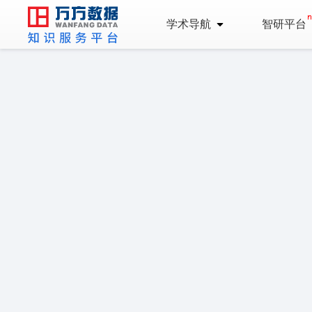
学术导航
智研平台