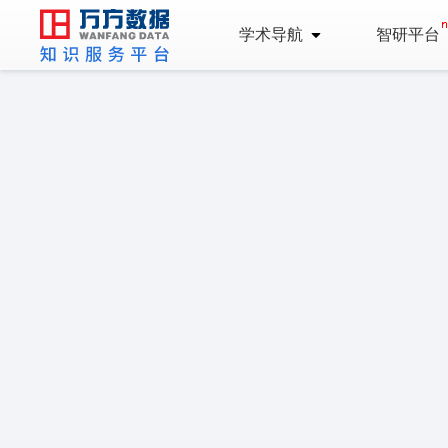
学术导航
智研平台