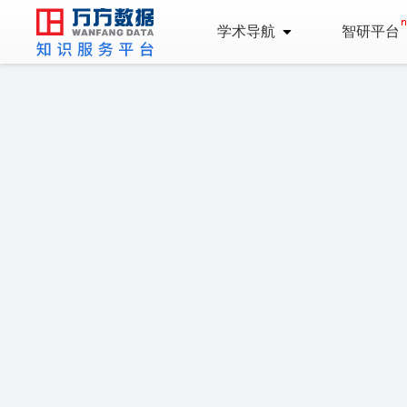
学术导航
智研平台