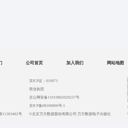
们
公司首页
加入我们
网站地图
京ICP证：010071
营业执照
京公网安备11010802020237号
）
京ICP备08100800号-1
1363462号
©北京万方数据股份有限公司 万方数据电子出版社