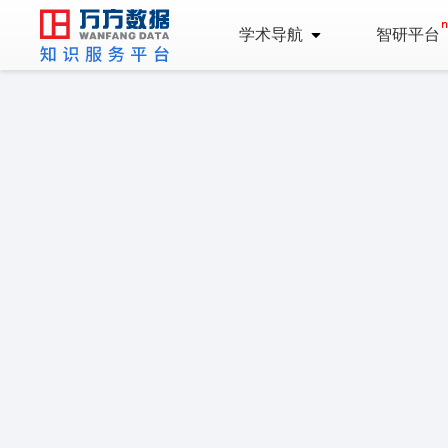
学术导航
智研平台