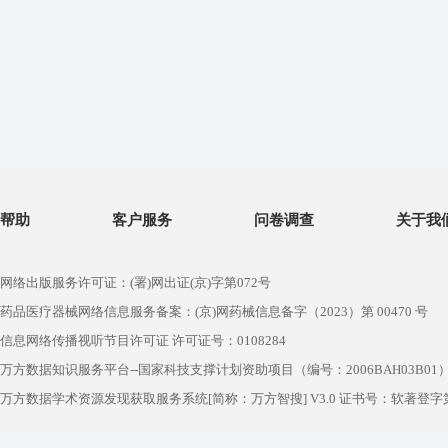
帮助
客户服务
问卷调查
关于我
网络出版服务许可证：(署)网出证(京)字第072号
药品医疗器械网络信息服务备案：(京)网药械信息备字（2023）第 00470 号
信息网络传播视听节目许可证 许可证号：0108284
万方数据知识服务平台--国家科技支撑计划资助项目（编号：2006BAH03B01
万方数据学术资源发现获取服务系统[简称：万方智搜] V3.0 证书号：软著登字第1