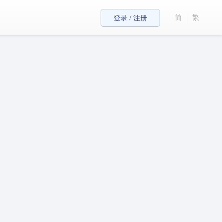
简
繁
登录 / 注册