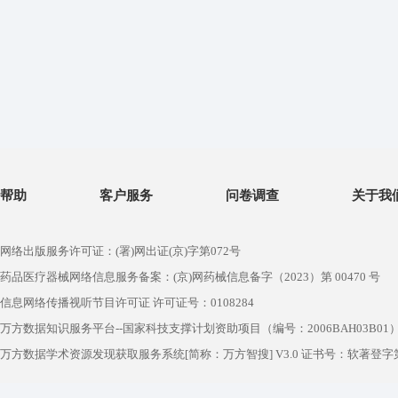
帮助
客户服务
问卷调查
关于我
网络出版服务许可证：(署)网出证(京)字第072号
药品医疗器械网络信息服务备案：(京)网药械信息备字（2023）第 00470 号
信息网络传播视听节目许可证 许可证号：0108284
万方数据知识服务平台--国家科技支撑计划资助项目（编号：2006BAH03B01
万方数据学术资源发现获取服务系统[简称：万方智搜] V3.0 证书号：软著登字第1