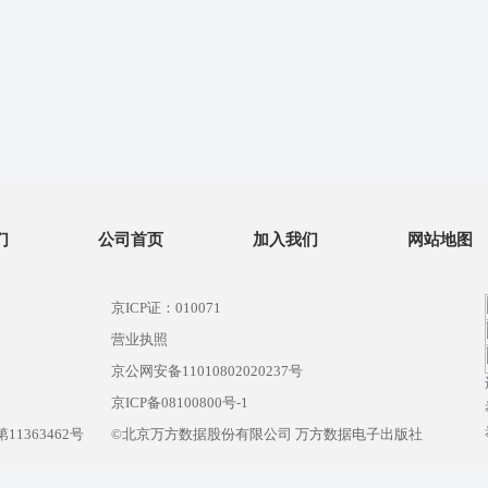
们
公司首页
加入我们
网站地图
京ICP证：010071
营业执照
京公网安备11010802020237号
）
京ICP备08100800号-1
1363462号
©北京万方数据股份有限公司 万方数据电子出版社