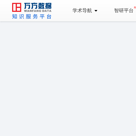
学术导航
智研平台