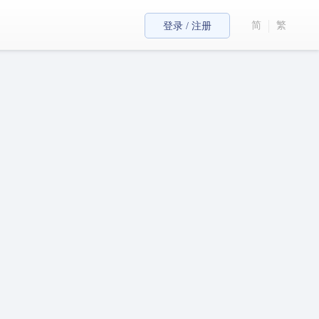
简
繁
登录 / 注册